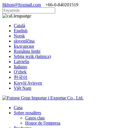
ftkhon@foxmail.com
+66-0-840201519
Llenguatge
Català
English
Norsk
slovenščina
Български
România limbi
Srbija jezik (latinica)
Latviešu
Italiano
O'zbek
한국어
Kreyòl Ayisyen
Việt Nam
Casa
Sobre nosaltres
Casos clau
Honor de l'empresa