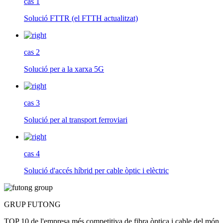
cas 1
Solució FTTR (el FTTH actualitzat)
cas 2
Solució per a la xarxa 5G
cas 3
Solució per al transport ferroviari
cas 4
Solució d'accés híbrid per cable òptic i elèctric
GRUP FUTONG
TOP 10 de l'empresa més competitiva de fibra òptica i cable del món