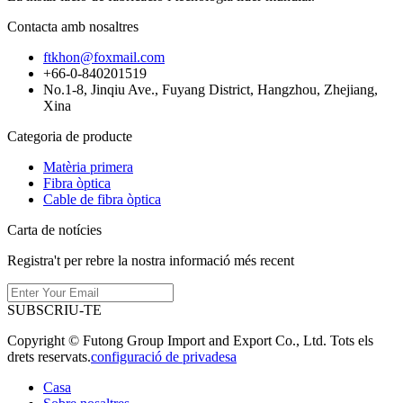
Contacta amb nosaltres
ftkhon@foxmail.com
+66-0-840201519
No.1-8, Jinqiu Ave., Fuyang District, Hangzhou, Zhejiang,
Xina
Categoria de producte
Matèria primera
Fibra òptica
Cable de fibra òptica
Carta de notícies
Registra't per rebre la nostra informació més recent
SUBSCRIU-TE
Copyright © Futong Group Import and Export Co., Ltd. Tots els
drets reservats.
configuració de privadesa
Casa