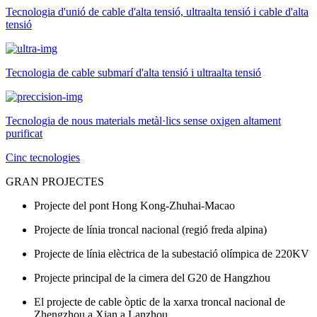
Tecnologia d'unió de cable d'alta tensió, ultraalta tensió i cable d'alta
tensió
Tecnologia de cable submarí d'alta tensió i ultraalta tensió
Tecnologia de nous materials metàl·lics sense oxigen altament
purificat
Cinc tecnologies
GRAN PROJECTES
Projecte del pont Hong Kong-Zhuhai-Macao
Projecte de línia troncal nacional (regió freda alpina)
Projecte de línia elèctrica de la subestació olímpica de 220KV
Projecte principal de la cimera del G20 de Hangzhou
El projecte de cable òptic de la xarxa troncal nacional de
Zhengzhou a Xian a Lanzhou