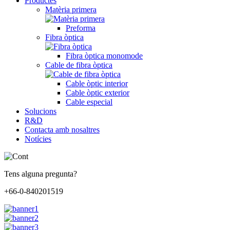
Productes
Matèria primera
Preforma
Fibra òptica
Fibra òptica monomode
Cable de fibra òptica
Cable òptic interior
Cable òptic exterior
Cable especial
Solucions
R&D
Contacta amb nosaltres
Notícies
Tens alguna pregunta?
+66-0-840201519